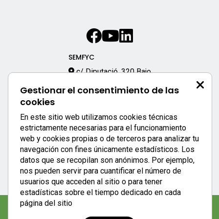
SEMFYC
c/ Diputació, 320 Bajo
08009 – Barcelona
Gestionar el consentimiento de las
933 170 333
cookies
semfyc@semfyc.es
En este sitio web utilizamos cookies técnicas
Enlaces destacados:
estrictamente necesarias para el funcionamiento
web y cookies propias o de terceros para analizar tu
APP SEMFYC
navegación con fines únicamente estadísticos. Los
datos que se recopilan son anónimos. Por ejemplo,
nos pueden servir para cuantificar el número de
usuarios que acceden al sitio o para tener
estadísticas sobre el tiempo dedicado en cada
página del sitio
Aviso legal
|
Política de privacidad
|
Política de cookies