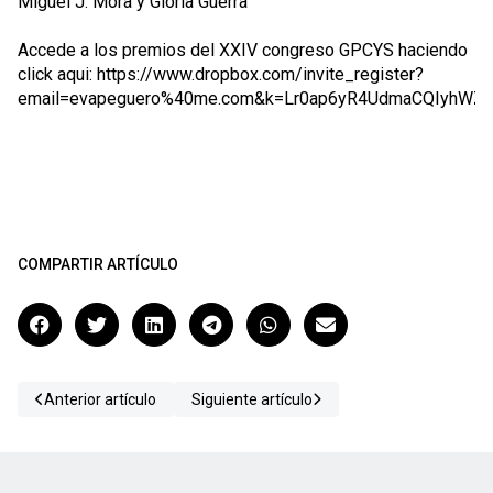
Miguel J. Mora y Gloria Guerra
Accede a los premios del XXIV congreso GPCYS haciendo
click aqui:
https://www.dropbox.com/invite_register?
email=evapeguero%40me.com&k=Lr0ap6yR4UdmaCQIyhWZS
COMPARTIR ARTÍCULO
Anterior artículo
Siguiente artículo