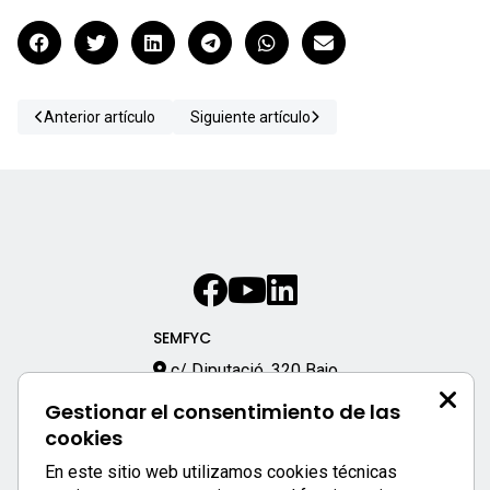
Anterior artículo
Siguiente artículo
SEMFYC
c/ Diputació, 320 Bajo
08009 – Barcelona
Gestionar el consentimiento de las
933 170 333
cookies
semfyc@semfyc.es
En este sitio web utilizamos cookies técnicas
Enlaces destacados: