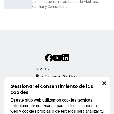
comunicación en el ámbito de la Medicina
Familiar y Comunitaria
SEMFYC
c/ Diputació, 320 Bajo
08009 – Barcelona
Gestionar el consentimiento de las
933 170 333
cookies
semfyc@semfyc.es
En este sitio web utilizamos cookies técnicas
Enlaces destacados:
estrictamente necesarias para el funcionamiento
web y cookies propias o de terceros para analizar tu