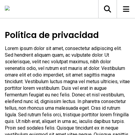
Política de privacidad
Lorem ipsum dolor sit amet, consectetur adipiscing elit.
Sed hendrerit aliquam quam, ac vulputate dolor. Ut
scelerisque, velit nec volutpat maximus, nibh dolor
venenatis odio, vel rutrum est mauris at dolor. Vestibulum
ornare elit et odio imperdiet, sit amet sagittis magna
tincidunt. Vestibulum luctus magna vel metus ultricies, vitae
porttitor lorem vestibulum. Duis vel erat in augue
fermentum feugiat eu nec felis. Donec et nisl vestibulum,
eleifend nunc id, dignissim lectus. In pharetra consectetur
tellus, non rhoncus urna malesuada eget. Cras id rutrum
ligula. Sed rutrum felis orci, tristique porttitor lorem fringilla
quis. Ut nibh erat, aliquet in urna ac, iaculis dapibus turpis.
Proin sed sodales felis. Quisque tincidunt ex in neque
vestibulum euismod sit amet vitae neque. Quisque sagittis