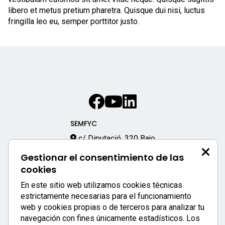
libero et metus pretium pharetra. Quisque dui nisi, luctus
fringilla leo eu, semper porttitor justo.
SEMFYC
c/ Diputació, 320 Bajo
08009 – Barcelona
Gestionar el consentimiento de las
933 170 333
cookies
semfyc@semfyc.es
En este sitio web utilizamos cookies técnicas
Enlaces destacados:
estrictamente necesarias para el funcionamiento
web y cookies propias o de terceros para analizar tu
APP SEMFYC
navegación con fines únicamente estadísticos. Los