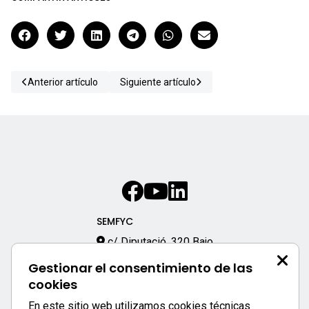
Anterior artículo
Siguiente artículo
SEMFYC
c/ Diputació, 320 Bajo
08009 – Barcelona
Gestionar el consentimiento de las
933 170 333
cookies
semfyc@semfyc.es
En este sitio web utilizamos cookies técnicas