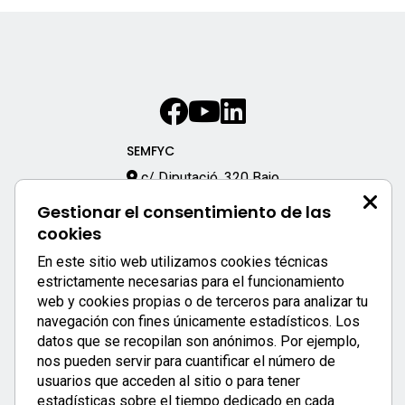
SEMFYC
c/ Diputació, 320 Bajo
08009 – Barcelona
Gestionar el consentimiento de las
933 170 333
cookies
semfyc@semfyc.es
En este sitio web utilizamos cookies técnicas
Enlaces destacados:
estrictamente necesarias para el funcionamiento
web y cookies propias o de terceros para analizar tu
APP SEMFYC
navegación con fines únicamente estadísticos. Los
datos que se recopilan son anónimos. Por ejemplo,
nos pueden servir para cuantificar el número de
usuarios que acceden al sitio o para tener
estadísticas sobre el tiempo dedicado en cada