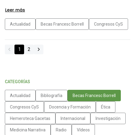
Leer más
Actualidad
Becas Francesc Borrell
Congresos CyS
1
2
CATEGORÍAS
Actualidad
Bibliografía
Becas Francesc Borrell
Congresos CyS
Docencia y Formación
Ética
Hemeroteca Gacetas
Internacional
Investigación
Medicina Narrativa
Radio
Vídeos