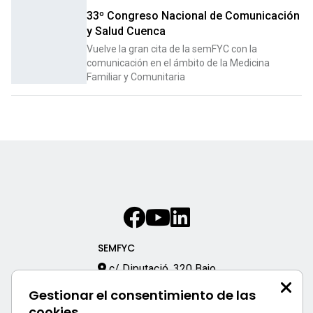
33º Congreso Nacional de Comunicación
y Salud Cuenca
Vuelve la gran cita de la semFYC con la
comunicación en el ámbito de la Medicina
Familiar y Comunitaria
SEMFYC
c/ Diputació, 320 Bajo
08009 – Barcelona
Gestionar el consentimiento de las
933 170 333
cookies