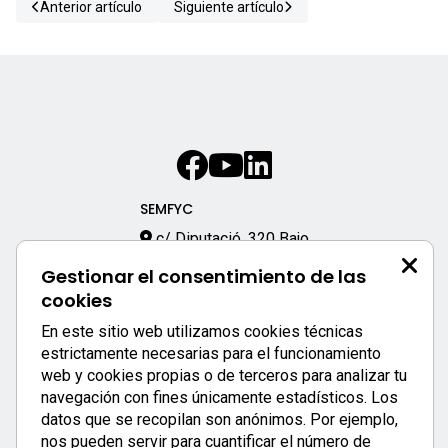
Anterior artículo
Siguiente artículo
SEMFYC
c/ Diputació, 320 Bajo
08009 – Barcelona
Gestionar el consentimiento de las
933 170 333
cookies
semfyc@semfyc.es
En este sitio web utilizamos cookies técnicas
Enlaces destacados:
estrictamente necesarias para el funcionamiento
web y cookies propias o de terceros para analizar tu
APP SEMFYC
navegación con fines únicamente estadísticos. Los
datos que se recopilan son anónimos. Por ejemplo,
nos pueden servir para cuantificar el número de