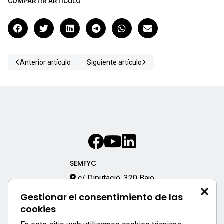
COMPARTIR ARTÍCULO
Anterior artículo
Siguiente artículo
SEMFYC
c/ Diputació, 320 Bajo
08009 – Barcelona
Gestionar el consentimiento de las
933 170 333
cookies
semfyc@semfyc.es