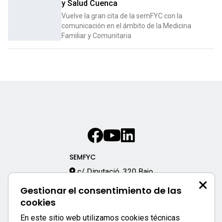
y Salud Cuenca
Vuelve la gran cita de la semFYC con la
comunicación en el ámbito de la Medicina
Familiar y Comunitaria
SEMFYC
c/ Diputació, 320 Bajo
08009 – Barcelona
Gestionar el consentimiento de las
933 170 333
cookies
semfyc@semfyc.es
En este sitio web utilizamos cookies técnicas