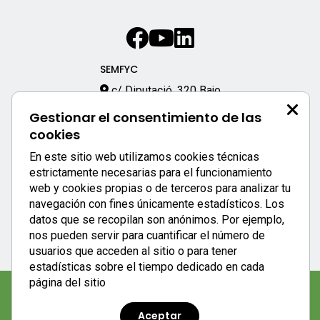
SEMFYC
c/ Diputació, 320 Bajo
08009 – Barcelona
Gestionar el consentimiento de las
933 170 333
cookies
semfyc@semfyc.es
En este sitio web utilizamos cookies técnicas
Enlaces destacados:
estrictamente necesarias para el funcionamiento
web y cookies propias o de terceros para analizar tu
APP SEMFYC
navegación con fines únicamente estadísticos. Los
datos que se recopilan son anónimos. Por ejemplo,
nos pueden servir para cuantificar el número de
usuarios que acceden al sitio o para tener
estadísticas sobre el tiempo dedicado en cada
página del sitio
Aviso legal
|
Política de privacidad
|
Política de cookies
Aceptar