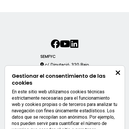
SEMFYC
c/ Diputació, 320 Bajo
08009 – Barcelona
Gestionar el consentimiento de las
933 170 333
cookies
semfyc@semfyc.es
En este sitio web utilizamos cookies técnicas
Enlaces destacados:
estrictamente necesarias para el funcionamiento
web y cookies propias o de terceros para analizar tu
APP SEMFYC
navegación con fines únicamente estadísticos. Los
datos que se recopilan son anónimos. Por ejemplo,
nos pueden servir para cuantificar el número de