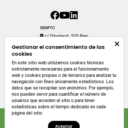
SEMFYC
c/ Diputació, 320 Bajo
08009 – Barcelona
Gestionar el consentimiento de las
933 170 333
cookies
semfyc@semfyc.es
En este sitio web utilizamos cookies técnicas
Enlaces destacados:
estrictamente necesarias para el funcionamiento
web y cookies propias o de terceros para analizar tu
APP SEMFYC
navegación con fines únicamente estadísticos. Los
datos que se recopilan son anónimos. Por ejemplo,
nos pueden servir para cuantificar el número de
usuarios que acceden al sitio o para tener
estadísticas sobre el tiempo dedicado en cada
página del sitio
Aviso legal
|
Política de privacidad
|
Política de cookies
Aceptar