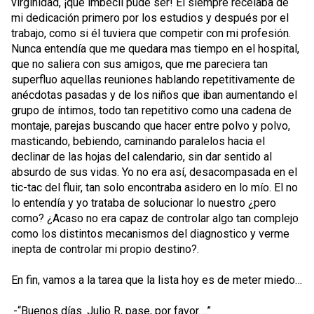
virginidad, ¡que imbécil pude ser! El siempre recelaba de
mi dedicación primero por los estudios y después por el
trabajo, como si él tuviera que competir con mi profesión.
Nunca entendía que me quedara mas tiempo en el hospital,
que no saliera con sus amigos, que me pareciera tan
superfluo aquellas reuniones hablando repetitivamente de
anécdotas pasadas y de los niños que iban aumentando el
grupo de íntimos, todo tan repetitivo como una cadena de
montaje, parejas buscando que hacer entre polvo y polvo,
masticando, bebiendo, caminando paralelos hacia el
declinar de las hojas del calendario, sin dar sentido al
absurdo de sus vidas. Yo no era así, desacompasada en el
tic-tac del fluir, tan solo encontraba asidero en lo mío. El no
lo entendía y yo trataba de solucionar lo nuestro ¿pero
como? ¿Acaso no era capaz de controlar algo tan complejo
como los distintos mecanismos del diagnostico y verme
inepta de controlar mi propio destino?.
En fin, vamos a la tarea que la lista hoy es de meter miedo…
.-“Buenos días. Julio R, pase, por favor….”