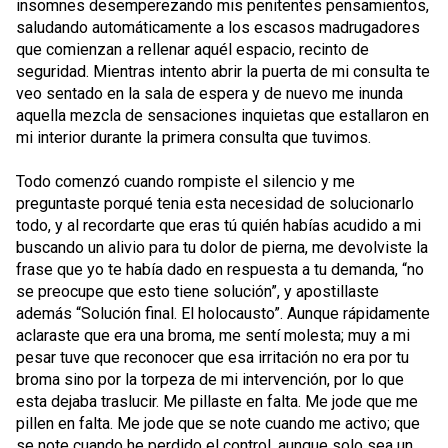
insomnes desemperezando mis penitentes pensamientos,
saludando automáticamente a los escasos madrugadores
que comienzan a rellenar aquél espacio, recinto de
seguridad. Mientras intento abrir la puerta de mi consulta te
veo sentado en la sala de espera y de nuevo me inunda
aquella mezcla de sensaciones inquietas que estallaron en
mi interior durante la primera consulta que tuvimos.
Todo comenzó cuando rompiste el silencio y me
preguntaste porqué tenia esta necesidad de solucionarlo
todo, y al recordarte que eras tú quién habías acudido a mi
buscando un alivio para tu dolor de pierna, me devolviste la
frase que yo te había dado en respuesta a tu demanda, “no
se preocupe que esto tiene solución”, y apostillaste
además “Solución final. El holocausto”. Aunque rápidamente
aclaraste que era una broma, me sentí molesta; muy a mi
pesar tuve que reconocer que esa irritación no era por tu
broma sino por la torpeza de mi intervención, por lo que
esta dejaba traslucir. Me pillaste en falta. Me jode que me
pillen en falta. Me jode que se note cuando me activo; que
se note cuando he perdido el control, aunque solo sea un