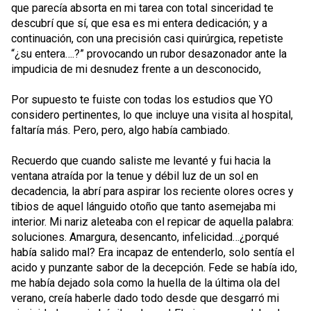
que parecía absorta en mi tarea con total sinceridad te
descubrí que sí, que esa es mi entera dedicación; y a
continuación, con una precisión casi quirúrgica, repetiste
“¿su entera….?” provocando un rubor desazonador ante la
impudicia de mi desnudez frente a un desconocido,
Por supuesto te fuiste con todas los estudios que YO
considero pertinentes, lo que incluye una visita al hospital,
faltaría más. Pero, pero, algo había cambiado.
Recuerdo que cuando saliste me levanté y fui hacia la
ventana atraída por la tenue y débil luz de un sol en
decadencia, la abrí para aspirar los reciente olores ocres y
tibios de aquel lánguido otoño que tanto asemejaba mi
interior. Mi nariz aleteaba con el repicar de aquella palabra:
soluciones. Amargura, desencanto, infelicidad…¿porqué
había salido mal? Era incapaz de entenderlo, solo sentía el
acido y punzante sabor de la decepción. Fede se había ido,
me había dejado sola como la huella de la última ola del
verano, creía haberle dado todo desde que desgarró mi