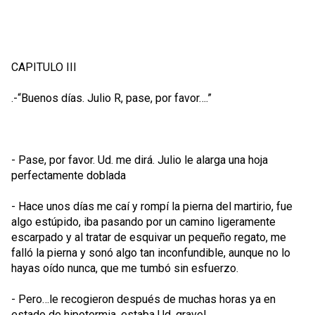
CAPITULO III
.-“Buenos días. Julio R, pase, por favor….”
- Pase, por favor. Ud. me dirá. Julio le alarga una hoja
perfectamente doblada
- Hace unos días me caí y rompí la pierna del martirio, fue
algo estúpido, iba pasando por un camino ligeramente
escarpado y al tratar de esquivar un pequeño regato, me
falló la pierna y sonó algo tan inconfundible, aunque no lo
hayas oído nunca, que me tumbó sin esfuerzo.
- Pero…le recogieron después de muchas horas ya en
estado de hipotermia, estaba Ud. grave!.