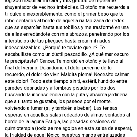
logrado maquillar mi cara y mis gestos de repelente
ahuyentador de vecinos imbéciles. El otoño me recuerda a
ti, dulce e inexorablemente, como el primer beso que te
robé sentados al borde de aquella ría tapizada de redes
que se esparcían hasta tus tobillos y me trasformé en una
de ellas enredándote con mis abrazos, penetrando por los
intersticios de tus pliegues hasta crear mil nudos
indesenlazables. ¿Porqué te tuviste que ir?. Te
escabulliste como un dúctil pescadillo. ¿A qué mar oscuro
te precipitaste? Cancer. Te mordió en otoño y te llevo al
final del verano. Dejándome el dolor perenne de tu
recuerdo, el dolor de vivir. Maldita pierna! Necesito calmar
este dolor!. Todo este tiempo sin ti, estéril, hundido entre
paredes desnudas y alfombras pisadas por los dos,
buscando la inconsciencia con la puta y absurda jardinería
que a ti tanto te gustaba, los paseos por el monte,
volviendo a fumar (si, y también a beber). Las tensas
esperas en aquellas salas rodeados de almas sentados al
borde de la laguna Estigia, las pesadas sesiones de
quimioterapia (todo se me agolpa en esta salsa de espera),
la frialdad de aquel léxico, nuestras manos entrelazadas