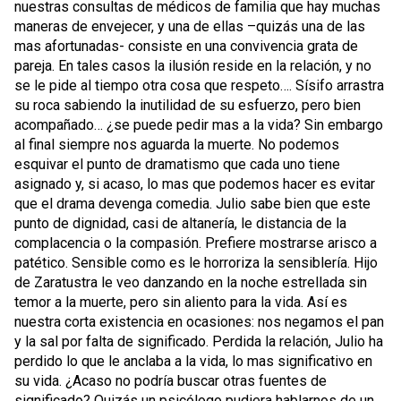
nuestras consultas de médicos de familia que hay muchas
maneras de envejecer, y una de ellas –quizás una de las
mas afortunadas- consiste en una convivencia grata de
pareja. En tales casos la ilusión reside en la relación, y no
se le pide al tiempo otra cosa que respeto…. Sísifo arrastra
su roca sabiendo la inutilidad de su esfuerzo, pero bien
acompañado… ¿se puede pedir mas a la vida? Sin embargo
al final siempre nos aguarda la muerte. No podemos
esquivar el punto de dramatismo que cada uno tiene
asignado y, si acaso, lo mas que podemos hacer es evitar
que el drama devenga comedia. Julio sabe bien que este
punto de dignidad, casi de altanería, le distancia de la
complacencia o la compasión. Prefiere mostrarse arisco a
patético. Sensible como es le horroriza la sensiblería. Hijo
de Zaratustra le veo danzando en la noche estrellada sin
temor a la muerte, pero sin aliento para la vida. Así es
nuestra corta existencia en ocasiones: nos negamos el pan
y la sal por falta de significado. Perdida la relación, Julio ha
perdido lo que le anclaba a la vida, lo mas significativo en
su vida. ¿Acaso no podría buscar otras fuentes de
significado? Quizás un psicólogo pudiera hablarnos de un