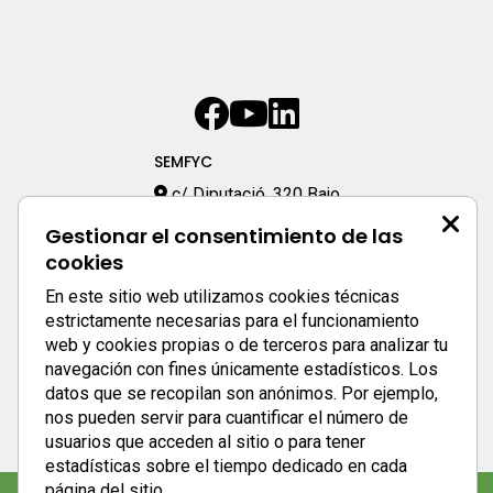
SEMFYC
c/ Diputació, 320 Bajo
08009 – Barcelona
Gestionar el consentimiento de las
933 170 333
cookies
semfyc@semfyc.es
En este sitio web utilizamos cookies técnicas
Enlaces destacados:
estrictamente necesarias para el funcionamiento
web y cookies propias o de terceros para analizar tu
APP SEMFYC
navegación con fines únicamente estadísticos. Los
datos que se recopilan son anónimos. Por ejemplo,
nos pueden servir para cuantificar el número de
usuarios que acceden al sitio o para tener
estadísticas sobre el tiempo dedicado en cada
página del sitio