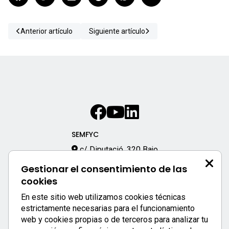
Anterior artículo
Siguiente artículo
SEMFYC
c/ Diputació, 320 Bajo
08009 – Barcelona
Gestionar el consentimiento de las
933 170 333
cookies
semfyc@semfyc.es
En este sitio web utilizamos cookies técnicas
Enlaces destacados:
estrictamente necesarias para el funcionamiento
web y cookies propias o de terceros para analizar tu
APP SEMFYC