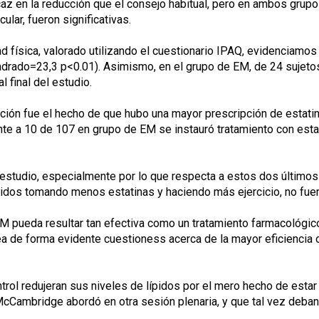
z en la reducción que el consejo habitual, pero en ambos grupos
ular, fueron significativas.
idad física, valorado utilizando el cuestionario IPAQ, evidencia
cuadrado=23,3 p<0.01). Asimismo, en el grupo de EM, de 24 sujeto
l final del estudio.
ción fue el hecho de que hubo una mayor prescripción de estatin
nte a 10 de 107 en grupo de EM se instauró tratamiento con esta
studio, especialmente por lo que respecta a estos dos últimos 
pidos tomando menos estatinas y haciendo más ejercicio, no fuer
M pueda resultar tan efectiva como un tratamiento farmacológico
ntea de forma evidente cuestioness acerca de la mayor eficiencia
ntrol redujeran sus niveles de lípidos por el mero hecho de esta
cCambridge abordó en otra sesión plenaria, y que tal vez deban