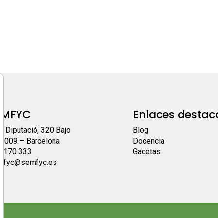
EMFYC
Enlaces destac
/ Diputació, 320 Bajo
Blog
8009 – Barcelona
Docencia
 170 333
Gacetas
mfyc@semfyc.es