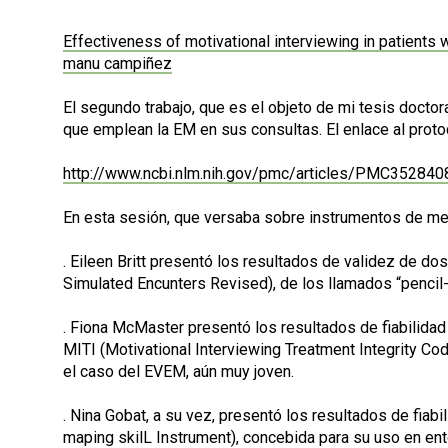
Effectiveness of motivational interviewing in patients w
manu campiñez
El segundo trabajo, que es el objeto de mi tesis docto
que emplean la EM en sus consultas. El enlace al protoc
http://www.ncbi.nlm.nih.gov/pmc/articles/PMC352840
En esta sesión, que versaba sobre instrumentos de med
. Eileen Britt presentó los resultados de validez de 
Simulated Encunters Revised), de los llamados “pencil-
. Fiona McMaster presentó los resultados de fiabilid
MITI (Motivational Interviewing Treatment Integrity Co
el caso del EVEM, aún muy joven.
. Nina Gobat, a su vez, presentó los resultados de fiab
maping skilL Instrument), concebida para su uso en en