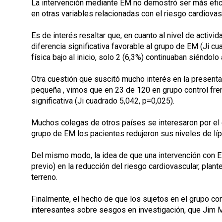
La intervención mediante EM no demostró ser más efica
en otras variables relacionadas con el riesgo cardiovasc
Es de interés resaltar que, en cuanto al nivel de activ
diferencia significativa favorable al grupo de EM (Ji 
física bajo al inicio, solo 2 (6,3%) continuaban siéndolo a
Otra cuestión que suscitó mucho interés en la presenta
pequeña , vimos que en 23 de 120 en grupo control fre
significativa (Ji cuadrado 5,042, p=0,025).
Muchos colegas de otros países se interesaron por el e
grupo de EM los pacientes redujeron sus niveles de lí
Del mismo modo, la idea de que una intervención con E
previo) en la reducción del riesgo cardiovascular, pla
terreno.
Finalmente, el hecho de que los sujetos en el grupo co
interesantes sobre sesgos en investigación, que Jim M