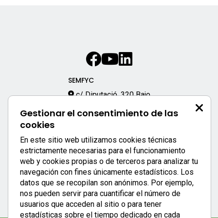
SEMFYC
c/ Diputació, 320 Bajo
08009 – Barcelona
Gestionar el consentimiento de las
933 170 333
cookies
semfyc@semfyc.es
En este sitio web utilizamos cookies técnicas
Enlaces destacados:
estrictamente necesarias para el funcionamiento
web y cookies propias o de terceros para analizar tu
APP SEMFYC
navegación con fines únicamente estadísticos. Los
datos que se recopilan son anónimos. Por ejemplo,
nos pueden servir para cuantificar el número de
usuarios que acceden al sitio o para tener
estadísticas sobre el tiempo dedicado en cada