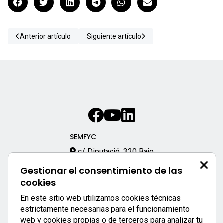
Anterior artículo
Siguiente artículo
SEMFYC
c/ Diputació, 320 Bajo
08009 – Barcelona
Gestionar el consentimiento de las
933 170 333
cookies
semfyc@semfyc.es
En este sitio web utilizamos cookies técnicas
Enlaces destacados:
estrictamente necesarias para el funcionamiento
web y cookies propias o de terceros para analizar tu