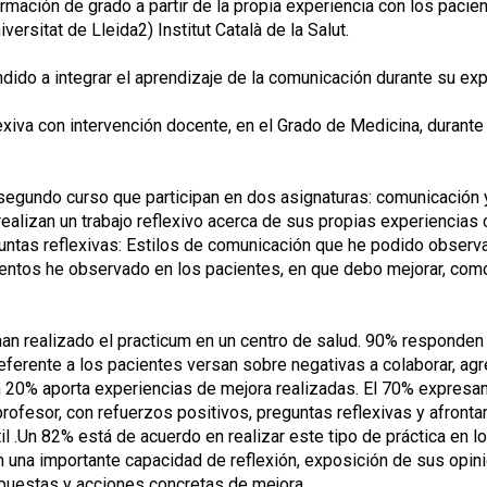
ación de grado a partir de la propia experiencia con los pacien
ersitat de Lleida2) Institut Català de la Salut.
do a integrar el aprendizaje de la comunicación durante su expe
eflexiva con intervención docente, en el Grado de Medicina, dura
ndo curso que participan en dos asignaturas: comunicación y pr
alizan un trabajo reflexivo acerca de sus propias experiencias 
guntas reflexivas: Estilos de comunicación que he podido observa
mentos he observado en los pacientes, en que debo mejorar, com
 realizado el practicum en un centro de salud. 90% responden a
Referente a los pacientes versan sobre negativas a colaborar, agr
n 20% aporta experiencias de mejora realizadas. El 70% expres
ofesor, con refuerzos positivos, preguntas reflexivas y afronta
l .Un 82% está de acuerdo en realizar este tipo de práctica en 
 una importante capacidad de reflexión, exposición de sus opi
puestas y acciones concretas de mejora.