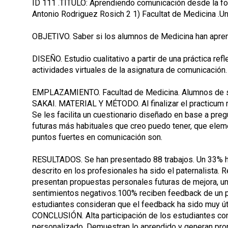
ID 111 .TÍTULO: Aprendiendo comunicación desde la form
Antonio Rodriguez Rosich 2 1) Facultat de Medicina .Univ
OBJETIVO. Saber si los alumnos de Medicina han aprendi
DISEÑO. Estudio cualitativo a partir de una práctica r
actividades virtuales de la asignatura de comunicación.
EMPLAZAMIENTO. Facultad de Medicina. Alumnos de segu
SAKAI. MATERIAL Y MÉTODO. Al finalizar el practicum re
Se les facilita un cuestionario diseñado en base a pre
futuras más habituales que creo puedo tener, que ele
puntos fuertes en comunicación son.
RESULTADOS. Se han presentado 88 trabajos. Un 33% han
descrito en los profesionales ha sido el paternalista. 
presentan propuestas personales futuras de mejora, u
sentimientos negativos.100% reciben feedback de un pr
estudiantes consideran que el feedback ha sido muy úti
CONCLUSIÓN. Alta participación de los estudiantes con
personalizado. Demuestran lo aprendido y generan pro