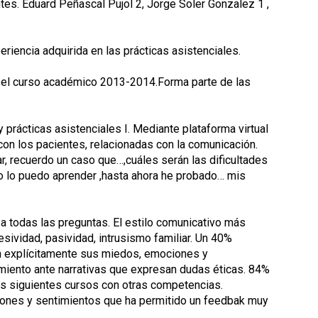
tes. Eduard Peñascal Pujol 2, Jorge Soler Gonzalez 1 ,
riencia adquirida en las prácticas asistenciales.
nte el curso académico 2013-2014.Forma parte de las
ácticas asistenciales I. Mediante plataforma virtual
con los pacientes, relacionadas con la comunicación.
r, recuerdo un caso que…,cuáles serán las dificultades
o lo puedo aprender ,hasta ahora he probado… mis
 todas las preguntas. El estilo comunicativo más
esividad, pasividad, intrusismo familiar. Un 40%
an explícitamente sus miedos, emociones y
miento ante narrativas que expresan dudas éticas. 84%
los siguientes cursos con otras competencias.
niones y sentimientos que ha permitido un feedbak muy