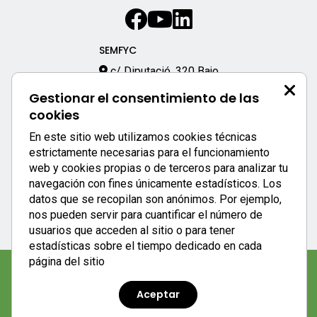
SEMFYC
c/ Diputació, 320 Bajo
08009 – Barcelona
Gestionar el consentimiento de las
933 170 333
cookies
semfyc@semfyc.es
En este sitio web utilizamos cookies técnicas
Enlaces destacados:
estrictamente necesarias para el funcionamiento
web y cookies propias o de terceros para analizar tu
APP SEMFYC
navegación con fines únicamente estadísticos. Los
datos que se recopilan son anónimos. Por ejemplo,
nos pueden servir para cuantificar el número de
usuarios que acceden al sitio o para tener
estadísticas sobre el tiempo dedicado en cada
página del sitio
Aviso legal
|
Política de privacidad
|
Política de cookies
Aceptar
semFYC © 2023