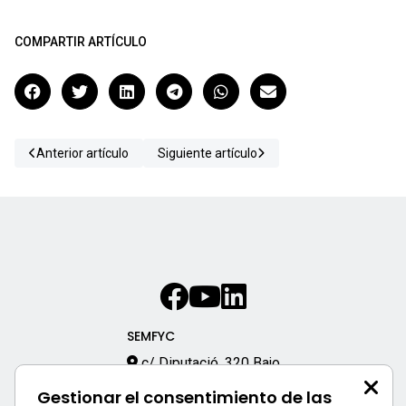
COMPARTIR ARTÍCULO
Anterior artículo
Siguiente artículo
SEMFYC
c/ Diputació, 320 Bajo
08009 – Barcelona
Gestionar el consentimiento de las
933 170 333