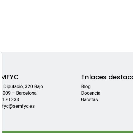
EMFYC
Enlaces destac
/ Diputació, 320 Bajo
Blog
8009 – Barcelona
Docencia
 170 333
Gacetas
mfyc@semfyc.es