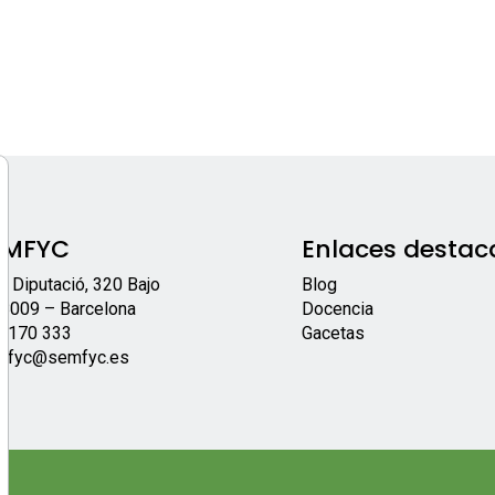
EMFYC
Enlaces destac
/ Diputació, 320 Bajo
Blog
8009 – Barcelona
Docencia
 170 333
Gacetas
mfyc@semfyc.es