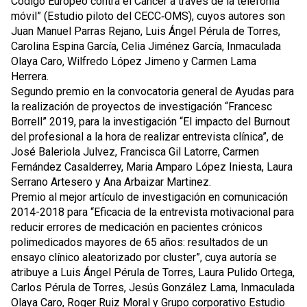
Código Europeo contra el Cáncer a través de la telefonía
móvil” (Estudio piloto del CECC‐OMS), cuyos autores son
Juan Manuel Parras Rejano, Luis Ángel Pérula de Torres,
Carolina Espina García, Celia Jiménez García, Inmaculada
Olaya Caro, Wilfredo López Jimeno y Carmen Lama
Herrera.
Segundo premio en la convocatoria general de Ayudas para
la realización de proyectos de investigación “Francesc
Borrell” 2019, para la investigación “El impacto del Burnout
del profesional a la hora de realizar entrevista clínica”, de
José Baleriola Julvez, Francisca Gil Latorre, Carmen
Fernández Casalderrey, Maria Amparo López Iniesta, Laura
Serrano Artesero y Ana Arbaizar Martinez.
Premio al mejor artículo de investigación en comunicación
2014-2018 para “Eficacia de la entrevista motivacional para
reducir errores de medicación en pacientes crónicos
polimedicados mayores de 65 años: resultados de un
ensayo clínico aleatorizado por cluster”, cuya autoría se
atribuye a Luis Ángel Pérula de Torres, Laura Pulido Ortega,
Carlos Pérula de Torres, Jesús González Lama, Inmaculada
Olaya Caro, Roger Ruiz Moral y Grupo corporativo Estudio