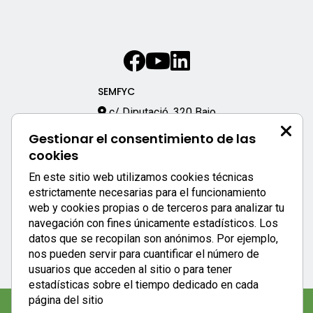
SEMFYC
c/ Diputació, 320 Bajo
08009 – Barcelona
Gestionar el consentimiento de las
933 170 333
cookies
semfyc@semfyc.es
En este sitio web utilizamos cookies técnicas
Enlaces destacados:
estrictamente necesarias para el funcionamiento
web y cookies propias o de terceros para analizar tu
APP SEMFYC
navegación con fines únicamente estadísticos. Los
datos que se recopilan son anónimos. Por ejemplo,
nos pueden servir para cuantificar el número de
usuarios que acceden al sitio o para tener
estadísticas sobre el tiempo dedicado en cada
página del sitio