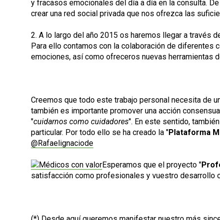
y fracasos emocionales del día a día en la consulta. D
crear una red social privada que nos ofrezca las sufici
2. A lo largo del año 2015 os haremos llegar a través d
Para ello contamos con la colaboración de diferentes 
emociones, así como ofreceros nuevas herramientas d
Creemos que todo este trabajo personal necesita de un
también es importante promover una acción consensuada
"
cuidarnos como cuidadores
". En este sentido, tambié
particular. Por todo ello se ha creado la "
Plataforma M
@Rafaelignaciode
Esperamos que el proyecto "
Prof
satisfacción como profesionales y vuestro desarrollo
(*) Desde aquí queremos manifestar nuestro más sincer