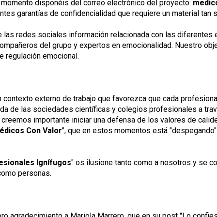
e momento disponéis del correo electrónico del proyecto:
medic
entes garantías de confidencialidad que requiere un material tan 
e las redes sociales información relacionada con las diferentes 
compañeros del grupo y expertos en emocionalidad. Nuestro obje
e regulación emocional.
 contexto externo de trabajo que favorezca que cada profesion
 de las sociedades científicas y colegios profesionales a travé
n creemos importante iniciar una defensa de los valores de calide
édicos Con Valor
", que en estos momentos está "despegando" 
esionales Ignífugos
" os ilusione tanto como a nosotros y se co
 como personas.
o agradecimiento a Mariola Marrero, que en su post "
Lo confies