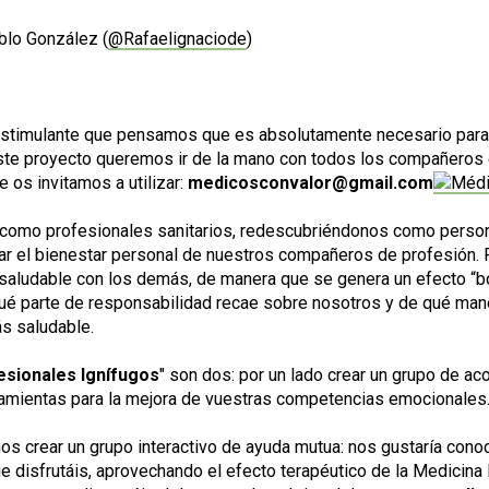
ablo González (
@Rafaelignaciode
)
estimulante que pensamos que es absolutamente necesario para
 este proyecto queremos ir de la mano con todos los compañeros 
 os invitamos a utilizar:
medicosconvalor@gmail.com
como profesionales sanitarios, redescubriéndonos como personas 
jorar el bienestar personal de nuestros compañeros de profesión.
aludable con los demás, de manera que se genera un efecto “boo
qué parte de responsabilidad recae sobre nosotros y de qué mane
ás saludable.
esionales Ignífugos
" son dos: por un lado crear un grupo de ac
erramientas para la mejora de vuestras competencias emocionales
os crear un grupo interactivo de ayuda mutua: nos gustaría cono
ue disfrutáis, aprovechando el efecto terapéutico de la Medici