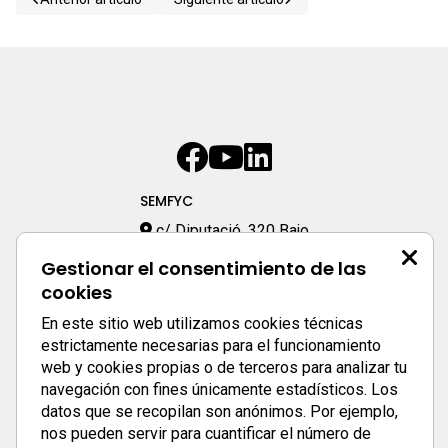
SEMFYC
c/ Diputació, 320 Bajo
08009 – Barcelona
Gestionar el consentimiento de las
933 170 333
cookies
semfyc@semfyc.es
En este sitio web utilizamos cookies técnicas
Enlaces destacados:
estrictamente necesarias para el funcionamiento
web y cookies propias o de terceros para analizar tu
APP SEMFYC
navegación con fines únicamente estadísticos. Los
datos que se recopilan son anónimos. Por ejemplo,
nos pueden servir para cuantificar el número de