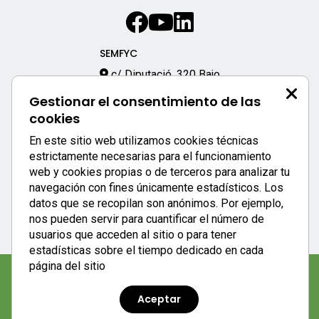
SEMFYC
c/ Diputació, 320 Bajo
08009 – Barcelona
Gestionar el consentimiento de las
933 170 333
cookies
semfyc@semfyc.es
En este sitio web utilizamos cookies técnicas
Enlaces destacados:
estrictamente necesarias para el funcionamiento
web y cookies propias o de terceros para analizar tu
APP SEMFYC
navegación con fines únicamente estadísticos. Los
datos que se recopilan son anónimos. Por ejemplo,
nos pueden servir para cuantificar el número de
usuarios que acceden al sitio o para tener
estadísticas sobre el tiempo dedicado en cada
página del sitio
Aviso legal
|
Política de privacidad
|
Política de cookies
Aceptar
semFYC © 2023