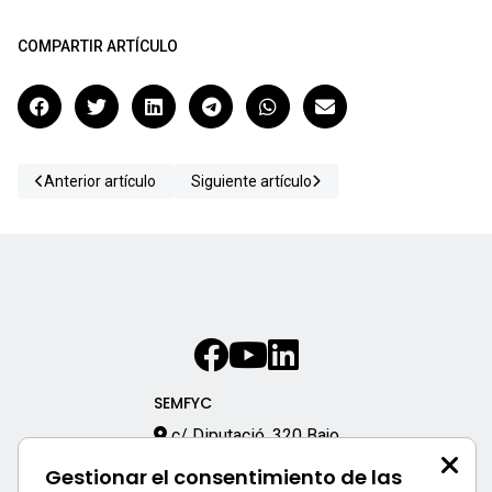
COMPARTIR ARTÍCULO
Anterior artículo
Siguiente artículo
SEMFYC
c/ Diputació, 320 Bajo
08009 – Barcelona
Gestionar el consentimiento de las
933 170 333