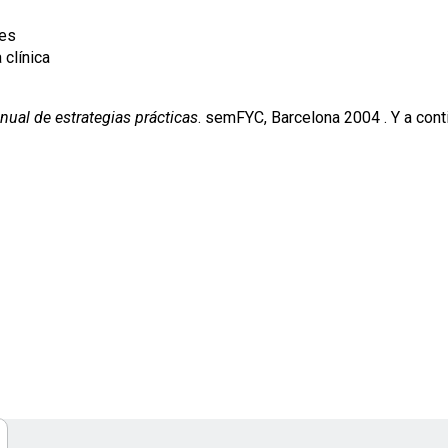
res
 clínica
anual de estrategias prácticas
. semFYC, Barcelona 2004 . Y a conti