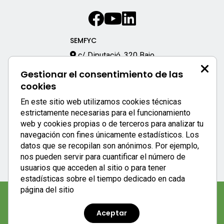
SEMFYC
c/ Diputació, 320 Bajo
08009 – Barcelona
Gestionar el consentimiento de las
933 170 333
cookies
semfyc@semfyc.es
En este sitio web utilizamos cookies técnicas
Enlaces destacados:
estrictamente necesarias para el funcionamiento
web y cookies propias o de terceros para analizar tu
APP SEMFYC
navegación con fines únicamente estadísticos. Los
datos que se recopilan son anónimos. Por ejemplo,
nos pueden servir para cuantificar el número de
usuarios que acceden al sitio o para tener
estadísticas sobre el tiempo dedicado en cada
página del sitio
Aviso legal
|
Política de privacidad
|
Política de cookies
Aceptar
semFYC © 2023