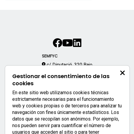
SEMFYC
c/ Diputació, 320 Bajo
08009 – Barcelona
Gestionar el consentimiento de las
933 170 333
cookies
semfyc@semfyc.es
En este sitio web utilizamos cookies técnicas
Enlaces destacados:
estrictamente necesarias para el funcionamiento
web y cookies propias o de terceros para analizar tu
APP SEMFYC
navegación con fines únicamente estadísticos. Los
datos que se recopilan son anónimos. Por ejemplo,
nos pueden servir para cuantificar el número de
usuarios que acceden al sitio o para tener