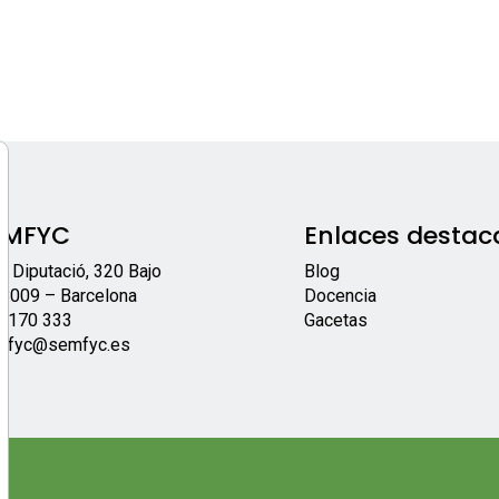
EMFYC
Enlaces destac
/ Diputació, 320 Bajo
Blog
8009 – Barcelona
Docencia
 170 333
Gacetas
mfyc@semfyc.es