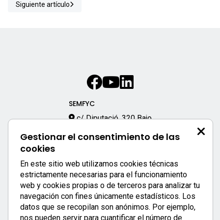
Siguiente artículo
SEMFYC
c/ Diputació, 320 Bajo
08009 – Barcelona
Gestionar el consentimiento de las
933 170 333
cookies
semfyc@semfyc.es
En este sitio web utilizamos cookies técnicas
Enlaces destacados:
estrictamente necesarias para el funcionamiento
web y cookies propias o de terceros para analizar tu
APP SEMFYC
navegación con fines únicamente estadísticos. Los
datos que se recopilan son anónimos. Por ejemplo,
nos pueden servir para cuantificar el número de