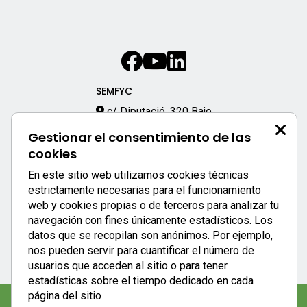
SEMFYC
c/ Diputació, 320 Bajo
08009 – Barcelona
Gestionar el consentimiento de las
933 170 333
cookies
semfyc@semfyc.es
En este sitio web utilizamos cookies técnicas
Enlaces destacados:
estrictamente necesarias para el funcionamiento
web y cookies propias o de terceros para analizar tu
APP SEMFYC
navegación con fines únicamente estadísticos. Los
datos que se recopilan son anónimos. Por ejemplo,
nos pueden servir para cuantificar el número de
usuarios que acceden al sitio o para tener
estadísticas sobre el tiempo dedicado en cada
página del sitio